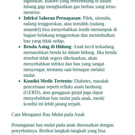
signifikan. Bakteri yang berkembang di dalam
lubang gigi menghasilkan gas berbau yang terus-
menerus.
Infeksi Saluran Pernapasan
: Pilek, sinusitis,
radang tenggorokan, atau tonsilitis (radang
amandel) bisa menyebabkan lendir menumpuk di
bagian belakang tenggorokan dan menimbulkan
bau yang tidak sedap.
Benda Asing di Hidung
: Anak kecil terkadang
memasukkan benda ke dalam hidung. Jika benda
tersebut tidak segera dikeluarkan, akan
menyebabkan infeksi dan bau yang sangat
menyengat, terutama saat bernapas melalui
mulut.
Kondisi Medis Tertentu
: Diabetes, masalah
pencernaan seperti refluks asam lambung
(GERD), atau gangguan ginjal juga dapat
menyebabkan bau mulut pada anak, meski
kondisi ini lebih jarang terjadi.
Cara Mengatasi Bau Mulut pada Anak
Penanganan bau mulut pada anak disesuaikan dengan
penyebabnya. Berikut langkah-langkah yang bisa