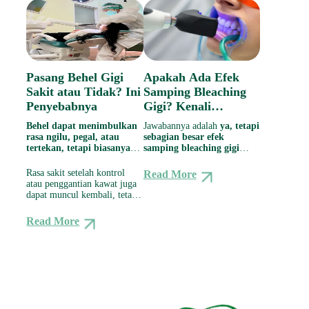
Pasang Behel Gigi
Apakah Ada Efek
Sakit atau Tidak? Ini
Samping Bleaching
Penyebabnya
Gigi? Kenali
Penyebab, Cara
Behel dapat menimbulkan
Jawabannya adalah
ya, tetapi
Mengatasi, dan
rasa ngilu, pegal, atau
sebagian besar efek
tertekan, tetapi biasanya
Kapan Harus ke
samping bleaching gigi
bersifat sementara
. Rasa
bersifat ringan, sementara,
Dokter
tidak nyaman paling sering
dan dapat diatasi dengan
Rasa sakit setelah kontrol
Read More
terasa selama 24–48 jam
perawatan yang tepat.
atau penggantian kawat juga
pertama, kemudian berkurang
Salah satu keluhan yang
dapat muncul kembali, tetapi
secara bertahap dalam
cukup sering dialami adalah
biasanya lebih ringan dan
beberapa hari hingga sekitar
iritasi atau perdarahan
berlangsung lebih singkat
Read More
satu minggu.
ringan pada gusi
setelah
dibandingkan masa awal
prosedur bleaching.
pemasangan.