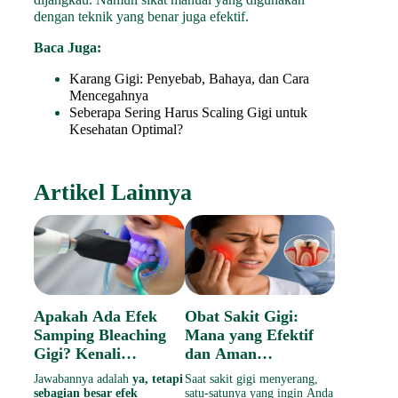
dengan teknik yang benar juga efektif.
Baca Juga:
Karang Gigi: Penyebab, Bahaya, dan Cara
Mencegahnya
Seberapa Sering Harus Scaling Gigi untuk
Kesehatan Optimal?
Artikel Lainnya
Apakah Ada Efek
Obat Sakit Gigi:
Samping Bleaching
Mana yang Efektif
Gigi? Kenali
dan Aman
Penyebab, Cara
Dikonsumsi
Jawabannya adalah
ya, tetapi
Saat sakit gigi menyerang,
Mengatasi, dan
sebagian besar efek
satu-satunya yang ingin Anda