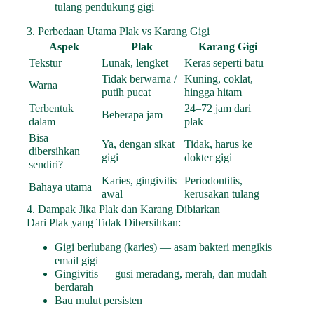
tulang pendukung gigi
3. Perbedaan Utama Plak vs Karang Gigi
Aspek
Plak
Karang Gigi
Tekstur
Lunak, lengket
Keras seperti batu
Tidak berwarna /
Kuning, coklat,
Warna
putih pucat
hingga hitam
Terbentuk
24–72 jam dari
Beberapa jam
dalam
plak
Bisa
Ya, dengan sikat
Tidak, harus ke
dibersihkan
gigi
dokter gigi
sendiri?
Karies, gingivitis
Periodontitis,
Bahaya utama
awal
kerusakan tulang
4. Dampak Jika Plak dan Karang Dibiarkan
Dari Plak yang Tidak Dibersihkan:
Gigi berlubang (karies) — asam bakteri mengikis
email gigi
Gingivitis — gusi meradang, merah, dan mudah
berdarah
Bau mulut persisten